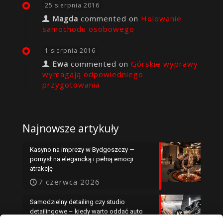
25 sierpnia 2016
Magda
commented on
Holowanie
samochodu osobowego
1 sierpnia 2016
Ewa
commented on
Górskie wyprawy
wymagają odpowiedniego
przygotowania
Najnowsze artykuły
Kasyno na imprezy w Bydgoszczy —
pomysł na elegancką i pełną emocji
atrakcję
7 czerwca 2026
Samodzielny detailing czy studio
detailingowe – kiedy warto oddać auto
specjalistom?