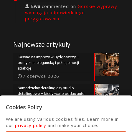
Ewa
commented on
Górskie wyprawy
wymagają odpowiedniego
przygotowania
Najnowsze artykuły
Kasyno na imprezy w Bydgoszczy —
pomysł na elegancką i pełną emocji
atrakcję
7 czerwca 2026
Samodzielny detailing czy studio
detailingowe – kiedy warto oddać auto
specjalistom?
Cookies Policy
25 maja 2026
We are using various cookies files. Learn more in
our
privacy policy
and make your choice.