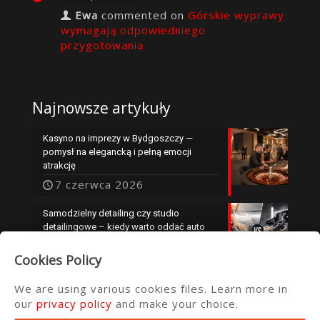
Ewa
commented on
Górskie wyprawy
wymagają odpowiedniego
przygotowania
Najnowsze artykuły
Kasyno na imprezy w Bydgoszczy —
pomysł na elegancką i pełną emocji
atrakcję
7 czerwca 2026
Samodzielny detailing czy studio
detailingowe – kiedy warto oddać auto
specjalistom?
Cookies Policy
25 maja 2026
We are using various cookies files. Learn more in
our
privacy policy
and make your choice.