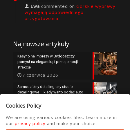
Ewa
commented on
Górskie wyprawy
wymagają odpowiedniego
przygotowania
Najnowsze artykuły
Kasyno na imprezy w Bydgoszczy —
pomysł na elegancką i pełną emocji
atrakcję
7 czerwca 2026
Samodzielny detailing czy studio
detailingowe – kiedy warto oddać auto
specjalistom?
Cookies Policy
25 maja 2026
We are using various cookies files. Learn more in
our
privacy policy
and make your choice.