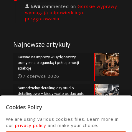
Ewa
commented on
Górskie wyprawy
wymagają odpowiedniego
przygotowania
Najnowsze artykuły
Kasyno na imprezy w Bydgoszczy —
pomysł na elegancką i pełną emocji
atrakcję
7 czerwca 2026
Samodzielny detailing czy studio
detailingowe – kiedy warto oddać auto
specjalistom?
Cookies Policy
25 maja 2026
We are using various cookies files. Learn more in
our
privacy policy
and make your choice.