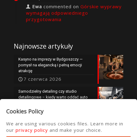
Ewa
commented on
Górskie wyprawy
wymagają odpowiedniego
przygotowania
Najnowsze artykuły
Kasyno na imprezy w Bydgoszczy —
pomysł na elegancką i pełną emocji
atrakcję
7 czerwca 2026
Samodzielny detailing czy studio
detailingowe – kiedy warto oddać auto
specjalistom?
Cookies Policy
25 maja 2026
We are using various cookies files. Learn more in
our
privacy policy
and make your choice.