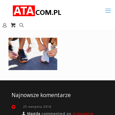
Najnowsze komentarze
25 sierpnia 2016
Magda
commented on
Holowanie