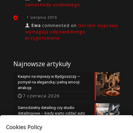
samochodu osobowego
1 sierpnia 2016
Ewa
commented on
Górskie wyprawy
wymagają odpowiedniego
przygotowania
Najnowsze artykuły
Kasyno na imprezy w Bydgoszczy —
pomysł na elegancką i pełną emocji
atrakcję
7 czerwca 2026
Samodzielny detailing czy studio
detailingowe – kiedy warto oddać auto
specjalistom?
Cookies Policy
25 maja 2026