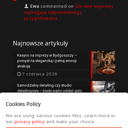
Ewa
commented on
Górskie wyprawy
wymagają odpowiedniego
przygotowania
Najnowsze artykuły
Kasyno na imprezy w Bydgoszczy —
pomysł na elegancką i pełną emocji
atrakcję
7 czerwca 2026
Samodzielny detailing czy studio
detailingowe – kiedy warto oddać auto
specjalistom?
Cookies Policy
25 maja 2026
We are using various cookies files. Learn more in
our
privacy policy
and make your choice.