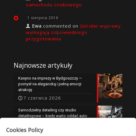
samochodu osobowego
1 sierpnia 2016
Ewa
commented on
Górskie wyprawy
wymagają odpowiedniego
przygotowania
Najnowsze artykuły
Kasyno na imprezy w Bydgoszczy —
pomysł na elegancką i pełną emocji
atrakcję
7 czerwca 2026
Samodzielny detailing czy studio
detailingowe – kiedy warto oddać auto
specjalistom?
Cookies Policy
25 maja 2026