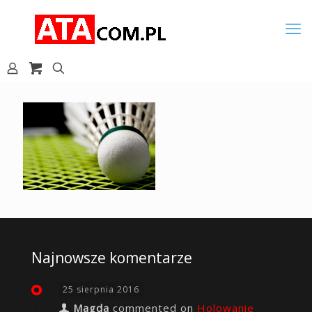
Najnowsze komentarze
25 sierpnia 2016
Magda
commented on
Holowanie