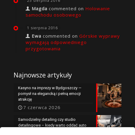
25 sierpnia 2016
Magda
commented on
Holowanie
samochodu osobowego
1 sierpnia 2016
Ewa
commented on
Górskie wyprawy
wymagają odpowiedniego
przygotowania
Najnowsze artykuły
Kasyno na imprezy w Bydgoszczy —
pomysł na elegancką i pełną emocji
atrakcję
7 czerwca 2026
Samodzielny detailing czy studio
detailingowe – kiedy warto oddać auto
specjalistom?