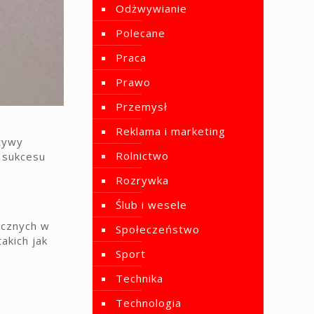
Odżwywianie
Polecane
Praca
Prawo
Przemysł
Reklama i marketing
tywy
Rolnictwo
 sukcesu
Rozrywka
Ślub i wesele
icznych w
Społeczeństwo
akich jak
Sport
Technika
Technologia