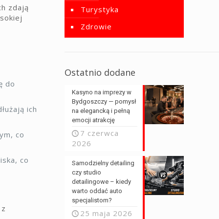
ch zdają
Turystyka
sokiej
Zdrowie
Ostatnio dodane
ę do
Kasyno na imprezy w
Bydgoszczy — pomysł
łużają ich
na elegancką i pełną
emocji atrakcję
7 czerwca
ym, co
2026
iska, co
Samodzielny detailing
czy studio
detailingowe – kiedy
warto oddać auto
specjalistom?
 z
25 maja 2026