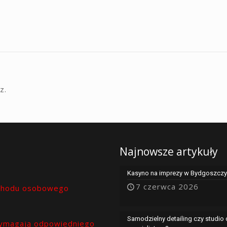
z.
Najnowsze artykuły
Kasyno na imprezy w Bydgoszczy 
7 czerwca 2026
chodu osobowego
Samodzielny detailing czy studio
ymagają odpowiedniego