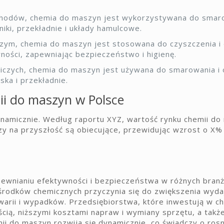
hodów, chemia do maszyn jest wykorzystywana do smaro
niki, przekładnie i układy hamulcowe.
ym, chemia do maszyn jest stosowana do czyszczenia i 
ości, zapewniając bezpieczeństwo i higienę.
niczych, chemia do maszyn jest używana do smarowania i
ska i przekładnie.
ii do maszyn w Polsce
ynamicznie. Według raportu XYZ, wartość rynku chemii d
zy na przyszłość są obiecujące, przewidując wzrost o X%
ewnianiu efektywności i bezpieczeństwa w różnych bran
rodków chemicznych przyczynia się do zwiększenia wydaj
awarii i wypadków. Przedsiębiorstwa, które inwestują w c
cią, niższymi kosztami napraw i wymiany sprzętu, a tak
ii do maszyn rozwija się dynamicznie, co świadczy o ro