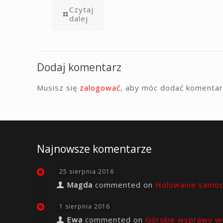
Czytaj
dalej
Dodaj komentarz
Musisz się
zalogować
, aby móc dodać komentar
Najnowsze komentarze
25 sierpnia 2016
Magda
commented on
Holowanie samo
1 sierpnia 2016
Ewa
commented on
Górskie wyprawy w