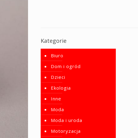
Kategorie
Biuro
Dom i ogród
Dzieci
Ekologia
Inne
Moda
Moda i uroda
Motoryzacja