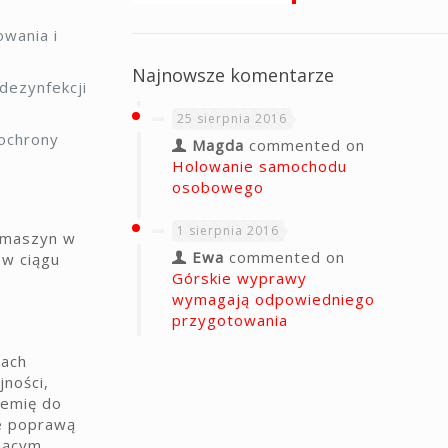
wania i
Najnowsze komentarze
dezynfekcji
25 sierpnia 2016
 ochrony
Magda
commented on
Holowanie samochodu
osobowego
1 sierpnia 2016
o maszyn w
Ewa
commented on
 w ciągu
Górskie wyprawy
wymagają odpowiedniego
przygotowania
żach
ności,
hemię do
że poprawą
snącym