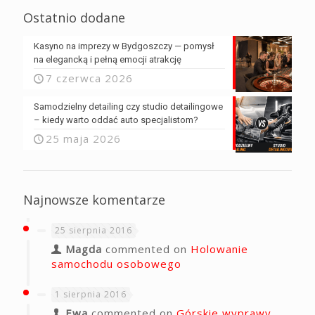
Ostatnio dodane
Kasyno na imprezy w Bydgoszczy — pomysł
na elegancką i pełną emocji atrakcję
7 czerwca 2026
Samodzielny detailing czy studio detailingowe
– kiedy warto oddać auto specjalistom?
25 maja 2026
Najnowsze komentarze
25 sierpnia 2016
Magda
commented on
Holowanie
samochodu osobowego
1 sierpnia 2016
Ewa
commented on
Górskie wyprawy