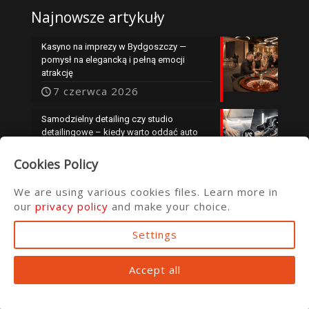
Najnowsze artykuły
Kasyno na imprezy w Bydgoszczy —
pomysł na elegancką i pełną emocji
atrakcję
7 czerwca 2026
Samodzielny detailing czy studio
detailingowe – kiedy warto oddać auto
specjalistom?
Cookies Policy
25 maja 2026
We are using various cookies files. Learn more in
our
privacy policy
and make your choice.
Settings
© 2016 ata.com.pl
Accept all