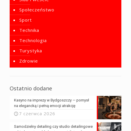
Społeczeństwo
Sport
Technika
Technologia
Turystyka
Zdrowie
Ostatnio dodane
Kasyno na imprezy w Bydgoszczy — pomysł
na elegancką i pełną emocji atrakcję
7 czerwca 2026
Samodzielny detailing czy studio detailingowe