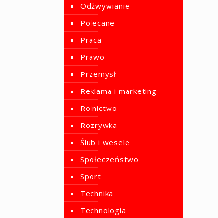
Odżwywianie
Polecane
Praca
Prawo
Przemysł
Reklama i marketing
Rolnictwo
Rozrywka
Ślub i wesele
Społeczeństwo
Sport
Technika
Technologia