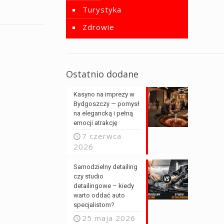
Turystyka
Zdrowie
Ostatnio dodane
Kasyno na imprezy w
Bydgoszczy — pomysł
na elegancką i pełną
emocji atrakcję
7 czerwca
2026
Samodzielny detailing
czy studio
detailingowe – kiedy
warto oddać auto
specjalistom?
25 maja 2026