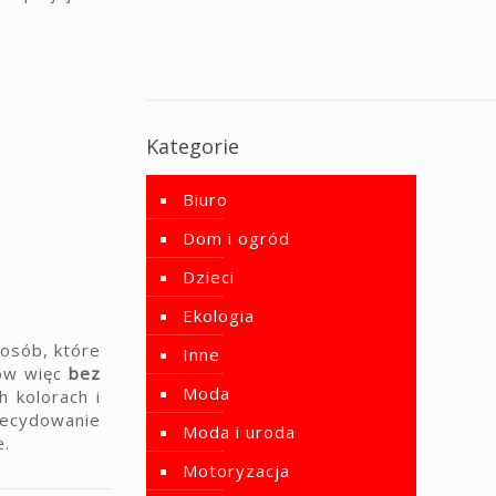
Kategorie
Biuro
Dom i ogród
Dzieci
Ekologia
osób, które
Inne
rów więc
bez
Moda
 kolorach i
zdecydowanie
Moda i uroda
e.
Motoryzacja