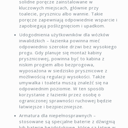
solidne poręcze zainstalowane w
kluczowych miejscach, głównie przy
toalecie, prysznicu albo wannie. Takie
poręcze zapewniają odpowiednie wsparcie i
zapobiegają poślizgnięciom i upadkom.
Udogodnienia użytkowników dla wózków
inwalidzkich – łazienka powinna mieć
odpowiednio szerokie drzwi bez wysokiego
progu. Gdy planuje się montaż kabiny
prysznicowej, powinna być to kabina z
niskim progiem albo bezprogowa,
wyposażona w siedzisko prysznicowe z
możliwością regulacji wysokości. Także
umywalka i toaleta muszą znaleźć się na
odpowiednim poziomie. W ten sposób
korzystanie z łazienki przez osobę o
ograniczonej sprawności ruchowej będzie
łatwiejsze i bezpieczniejsze.
Armatura dla niepełnosprawnych –
stosowane są specjalne baterie z dźwignią
lub baterie bezdotykowe, które są łatwe w