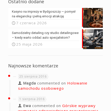
Ostatnio dodane
Kasyno na imprezy w Bydgoszczy — pomysł
na elegancką i pełną emocji atrakcję
7 czerwca 2026
Samodzielny detailing czy studio detailingowe
– kiedy warto oddać auto specjalistom?
25 maja 2026
Najnowsze komentarze
25 sierpnia 2016
Magda
commented on
Holowanie
samochodu osobowego
1 sierpnia 2016
Ewa
commented on
Górskie wyprawy
wymagają odpowiedniego przygotowania