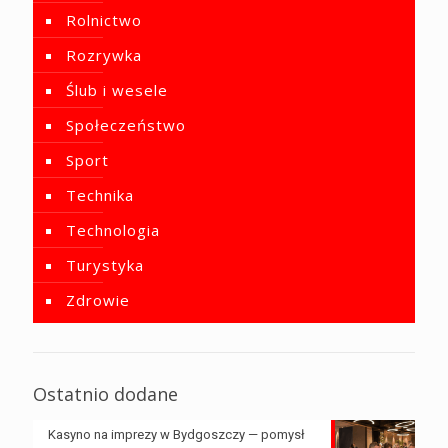
Rolnictwo
Rozrywka
Ślub i wesele
Społeczeństwo
Sport
Technika
Technologia
Turystyka
Zdrowie
Ostatnio dodane
Kasyno na imprezy w Bydgoszczy — pomysł