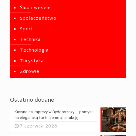
Ślub i wesele
Społeczeństwo
Sport
Technika
Technologia
Turystyka
Zdrowie
Ostatnio dodane
Kasyno na imprezy w Bydgoszczy — pomysł
na elegancką i pełną emocji atrakcję
7 czerwca 2026