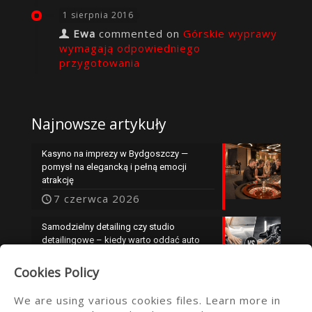
1 sierpnia 2016
Ewa
commented on
Górskie wyprawy
wymagają odpowiedniego
przygotowania
Najnowsze artykuły
Kasyno na imprezy w Bydgoszczy —
pomysł na elegancką i pełną emocji
atrakcję
7 czerwca 2026
Samodzielny detailing czy studio
detailingowe – kiedy warto oddać auto
specjalistom?
Cookies Policy
25 maja 2026
We are using various cookies files. Learn more in