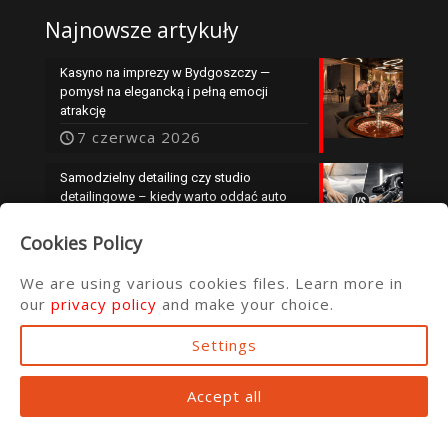
Najnowsze artykuły
Kasyno na imprezy w Bydgoszczy —
pomysł na elegancką i pełną emocji
atrakcję
7 czerwca 2026
Samodzielny detailing czy studio
detailingowe – kiedy warto oddać auto
specjalistom?
Cookies Policy
25 maja 2026
We are using various cookies files. Learn more in
our
privacy policy
and make your choice.
Settings
© 2016 ata.com.pl
Accept all