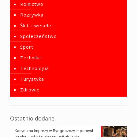
Rolnictwo
Rozrywka
Ślub i wesele
Społeczeństwo
Sport
Technika
Technologia
Turystyka
Zdrowie
Ostatnio dodane
Kasyno na imprezy w Bydgoszczy — pomysł
na elegancką i pełną emocji atrakcję