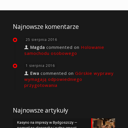
Najnowsze komentarze
25 sierpnia 2016
Magda
commented on
Holowanie
samochodu osobowego
1 sierpnia 2016
Ewa
commented on
Górskie wyprawy
wymagają odpowiedniego
przygotowania
Najnowsze artykuły
Kasyno na imprezy w Bydgoszczy —
pomysł na elegancką i pełną emocji