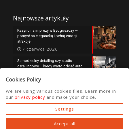
Najnowsze artykuły
Kasyno na imprezy w Bydgoszczy —
pomysł na elegancką i pełną emocji
atrakcję
7 czerwca 2026
Samodzielny detailing czy studio
detailingowe – kiedy warto oddać auto
specjalistom?
Cookies Policy
25 maja 2026
We are using various cookies files. Learn more in
our
privacy policy
and make your choice.
Settings
© 2016 ata.com.pl
Accept all