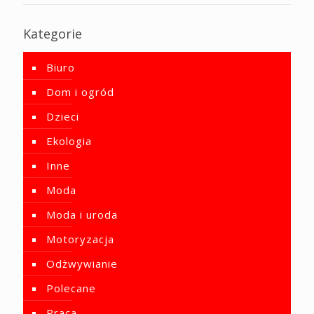
Kategorie
Biuro
Dom i ogród
Dzieci
Ekologia
Inne
Moda
Moda i uroda
Motoryzacja
Odżwywianie
Polecane
Praca