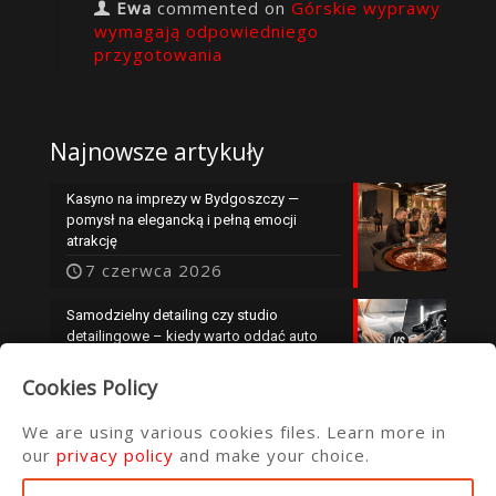
Ewa
commented on
Górskie wyprawy
wymagają odpowiedniego
przygotowania
Najnowsze artykuły
Kasyno na imprezy w Bydgoszczy —
pomysł na elegancką i pełną emocji
atrakcję
7 czerwca 2026
Samodzielny detailing czy studio
detailingowe – kiedy warto oddać auto
specjalistom?
Cookies Policy
25 maja 2026
We are using various cookies files. Learn more in
our
privacy policy
and make your choice.