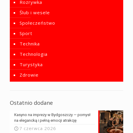
Rozrywka
Ślub i wesele
Społeczeństwo
Sport
Technika
Technologia
Turystyka
Zdrowie
Ostatnio dodane
Kasyno na imprezy w Bydgoszczy — pomysł
na elegancką i pełną emocji atrakcję
7 czerwca 2026