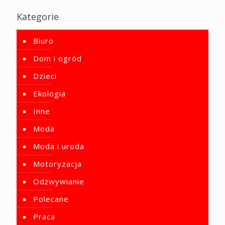
Kategorie
Biuro
Dom i ogród
Dzieci
Ekologia
Inne
Moda
Moda i uroda
Motoryzacja
Odżwywianie
Polecane
Praca