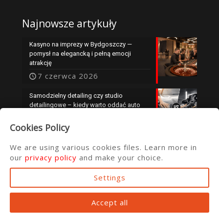
Najnowsze artykuły
Kasyno na imprezy w Bydgoszczy —
pomysł na elegancką i pełną emocji
atrakcję
7 czerwca 2026
Samodzielny detailing czy studio
detailingowe – kiedy warto oddać auto
specjalistom?
Cookies Policy
25 maja 2026
We are using various cookies files. Learn more in
our
privacy policy
and make your choice.
Settings
© 2016 ata.com.pl
Accept all