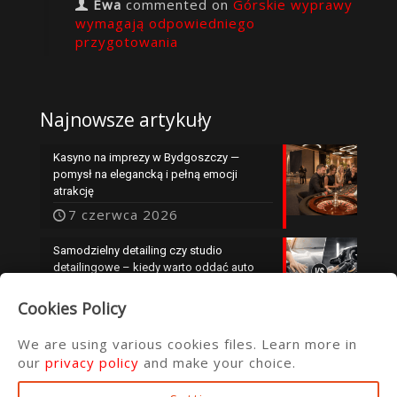
Ewa
commented on
Górskie wyprawy
wymagają odpowiedniego
przygotowania
Najnowsze artykuły
Kasyno na imprezy w Bydgoszczy —
pomysł na elegancką i pełną emocji
atrakcję
7 czerwca 2026
Samodzielny detailing czy studio
detailingowe – kiedy warto oddać auto
specjalistom?
Cookies Policy
25 maja 2026
We are using various cookies files. Learn more in
our
privacy policy
and make your choice.