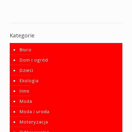
Kategorie
Biuro
Dom i ogród
Dzieci
Ekologia
Inne
Moda
Moda i uroda
Motoryzacja
Odżwywianie