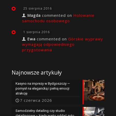
25 sierpnia 2016
Magda
commented on
Holowanie
samochodu osobowego
1 sierpnia 2016
Ewa
commented on
Górskie wyprawy
wymagają odpowiedniego
przygotowania
Najnowsze artykuły
Kasyno na imprezy w Bydgoszczy —
pomysł na elegancką i pełną emocji
atrakcję
7 czerwca 2026
Samodzielny detailing czy studio
detailingowe – kiedy warto oddać auto