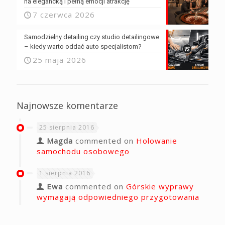
na elegancką i pełną emocji atrakcję
7 czerwca 2026
Samodzielny detailing czy studio detailingowe
– kiedy warto oddać auto specjalistom?
25 maja 2026
Najnowsze komentarze
25 sierpnia 2016
Magda
commented on
Holowanie
samochodu osobowego
1 sierpnia 2016
Ewa
commented on
Górskie wyprawy
wymagają odpowiedniego przygotowania