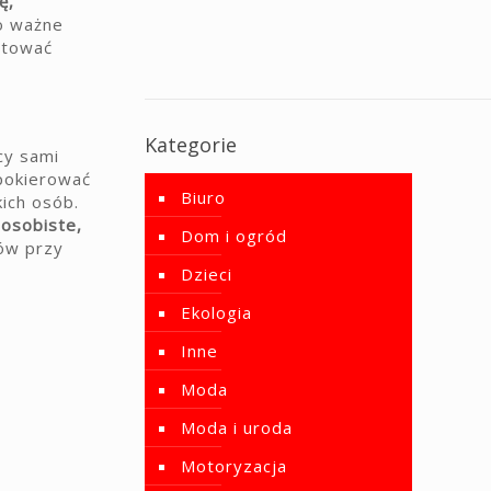
ę,
o ważne
ntować
Kategorie
cy sami
 pokierować
Biuro
kich osób.
 osobiste,
Dom i ogród
ów przy
Dzieci
Ekologia
Inne
Moda
Moda i uroda
Motoryzacja