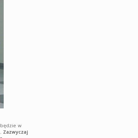
 będzie w
ę.
Zazwyczaj