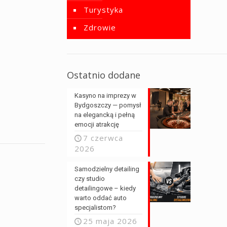
Turystyka
Zdrowie
Ostatnio dodane
Kasyno na imprezy w
Bydgoszczy — pomysł
na elegancką i pełną
emocji atrakcję
7 czerwca
2026
Samodzielny detailing
czy studio
detailingowe – kiedy
warto oddać auto
specjalistom?
25 maja 2026