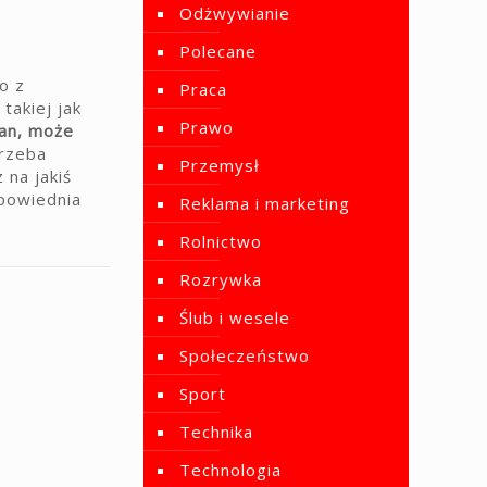
Odżwywianie
Polecane
o z
Praca
takiej jak
Prawo
gan, może
trzeba
Przemysł
 na jakiś
dpowiednia
Reklama i marketing
Rolnictwo
Rozrywka
Ślub i wesele
Społeczeństwo
Sport
Technika
Technologia