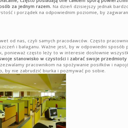
płacalne, często posiadają one całkiem sporą powierzchni
 osób za jednym razem.
Na dzień dzisiejszy jednak bardz
zystość i porządek na odpowiednim poziomie, by zagwara
awet od nas, czyli samych pracodawców. Często pracowni
szczeń i bałaganu. Ważne jest, by w odpowiedni sposób
k, ponieważ często leży to w interesie dosłownie wszyst
swoje stanowisko w czystości i zabrać swoje przedmioty
i zezwalamy pracownikom na spożywanie posiłków i napoj
, by nie zabrudzić biurka i pozmywać po sobie.