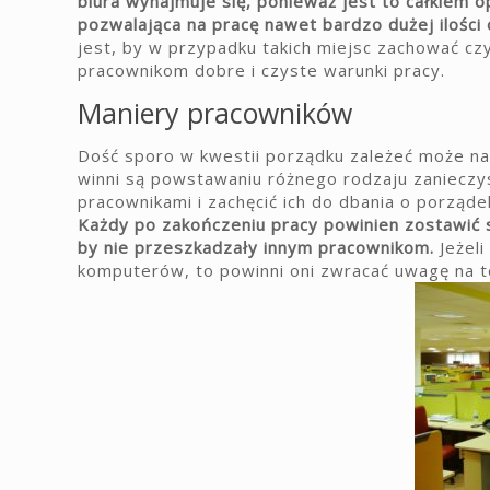
biura wynajmuje się, ponieważ jest to całkiem o
pozwalająca na pracę nawet bardzo dużej ilości
jest, by w przypadku takich miejsc zachować c
pracownikom dobre i czyste warunki pracy.
Maniery pracowników
Dość sporo w kwestii porządku zależeć może n
winni są powstawaniu różnego rodzaju zanieczy
pracownikami i zachęcić ich do dbania o porząde
Każdy po zakończeniu pracy powinien zostawić 
by nie przeszkadzały innym pracownikom.
Jeżel
komputerów, to powinni oni zwracać uwagę na to