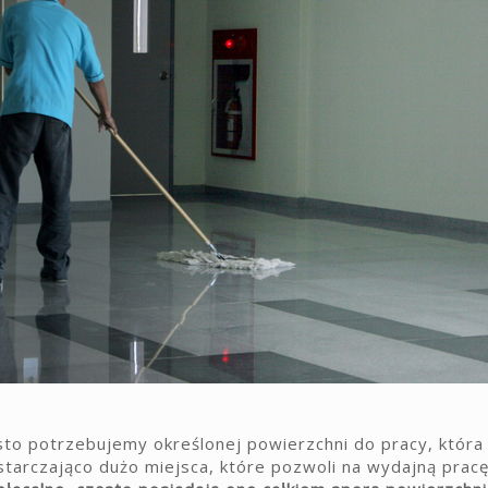
sto potrzebujemy określonej powierzchni do pracy, która
arczająco dużo miejsca, które pozwoli na wydajną prac