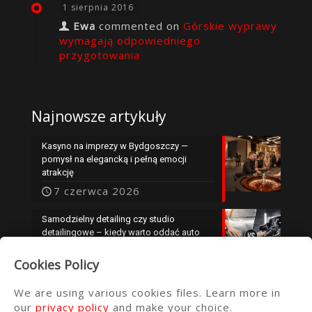
1 sierpnia 2016
Ewa
commented on
Górskie wyprawy
wymagają odpowiedniego
przygotowania
Najnowsze artykuły
Kasyno na imprezy w Bydgoszczy —
pomysł na elegancką i pełną emocji
atrakcję
7 czerwca 2026
Samodzielny detailing czy studio
detailingowe – kiedy warto oddać auto
specjalistom?
Cookies Policy
25 maja 2026
We are using various cookies files. Learn more in
our
privacy policy
and make your choice.