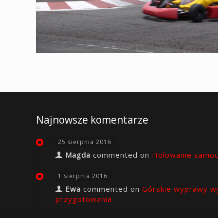
Najnowsze komentarze
25 sierpnia 2016
Magda
commented on
Holowanie samo
1 sierpnia 2016
Ewa
commented on
Górskie wyprawy w
przygotowania