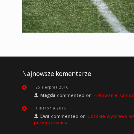
Najnowsze komentarze
25 sierpnia 2016
Magda
commented on
Holowanie samo
1 sierpnia 2016
Ewa
commented on
Górskie wyprawy w
przygotowania