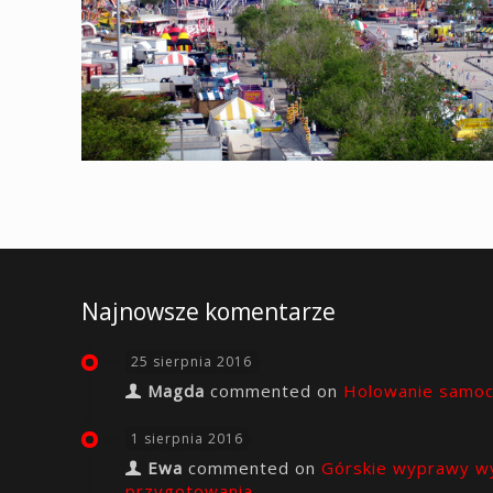
Najnowsze komentarze
25 sierpnia 2016
Magda
commented on
Holowanie samo
1 sierpnia 2016
Ewa
commented on
Górskie wyprawy w
przygotowania