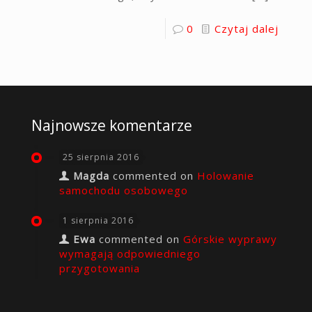
0
Czytaj dalej
Najnowsze komentarze
25 sierpnia 2016
Magda
commented on
Holowanie
samochodu osobowego
1 sierpnia 2016
Ewa
commented on
Górskie wyprawy
wymagają odpowiedniego
przygotowania