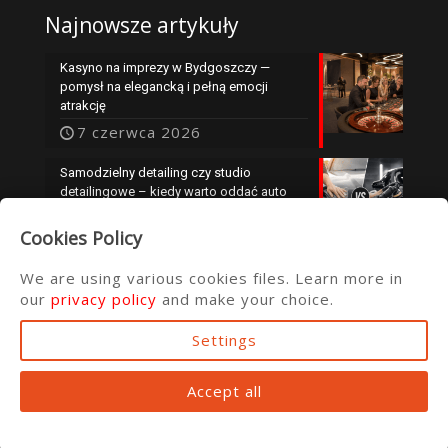
Najnowsze artykuły
Kasyno na imprezy w Bydgoszczy —
pomysł na elegancką i pełną emocji
atrakcję
7 czerwca 2026
Samodzielny detailing czy studio
detailingowe – kiedy warto oddać auto
specjalistom?
Cookies Policy
25 maja 2026
We are using various cookies files. Learn more in
our
privacy policy
and make your choice.
Settings
© 2016 ata.com.pl
Accept all