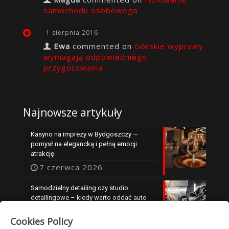
samochodu osobowego
1 sierpnia 2016
Ewa
commented on
Górskie wyprawy
wymagają odpowiedniego
przygotowania
Najnowsze artykuły
Kasyno na imprezy w Bydgoszczy —
pomysł na elegancką i pełną emocji
atrakcję
7 czerwca 2026
Samodzielny detailing czy studio
detailingowe – kiedy warto oddać auto
specjalistom?
Cookies Policy
25 maja 2026