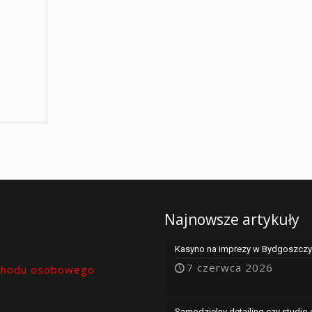
Najnowsze artykuły
Kasyno na imprezy w Bydgoszczy 
7 czerwca 2026
chodu osobowego
Samodzielny detailing czy studio