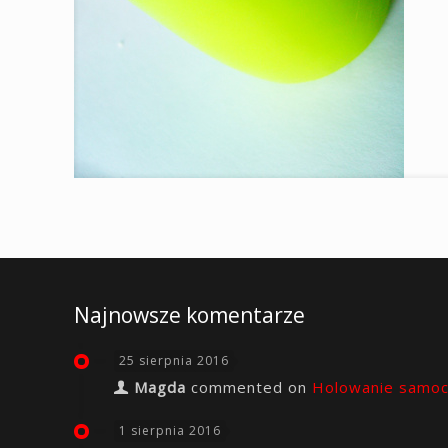
Najnowsze komentarze
25 sierpnia 2016
Magda
commented on
Holowanie samo
1 sierpnia 2016