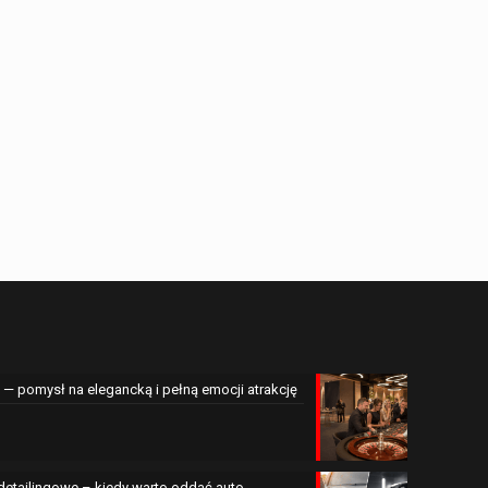
— pomysł na elegancką i pełną emocji atrakcję
 detailingowe – kiedy warto oddać auto