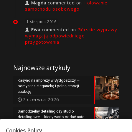
Magda
commented on
Holowanie
samochodu osobowego
1 sierpnia 2016
Ewa
commented on
Górskie wyprawy
wymagają odpowiedniego
przygotowania
Najnowsze artykuły
Kasyno na imprezy w Bydgoszczy —
pomysł na elegancką i pełną emocji
atrakcję
7 czerwca 2026
Samodzielny detailing czy studio
detailingowe – kiedy warto oddać auto
specjalistom?
Cookies Policy
25 maja 2026